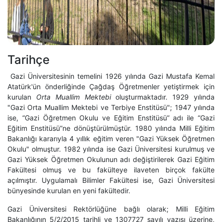
Tarihçe
Gazi Üniversitesinin temelini 1926 yılında Gazi Mustafa Kemal
Atatürk'ün önderliğinde Çağdaş Öğretmenler yetiştirmek için
kurulan
Orta Muallim Mektebi
oluşturmaktadır. 1929 yılında
"Gazi Orta Muallim Mektebi ve Terbiye Enstitüsü"; 1947 yılında
ise, “Gazi Öğretmen Okulu ve Eğitim Enstitüsü” adı ile “Gazi
Eğitim Enstitüsü”ne dönüştürülmüştür. 1980 yılında Milli Eğitim
Bakanlığı kararıyla 4 yıllık eğitim veren "Gazi Yüksek Öğretmen
Okulu" olmuştur. 1982 yılında ise Gazi Üniversitesi kurulmuş ve
Gazi Yüksek Öğretmen Okulunun adı değiştirilerek Gazi Eğitim
Fakültesi olmuş ve bu fakülteye ilaveten birçok fakülte
açılmıştır. Uygulamalı Bilimler Fakültesi ise, Gazi Üniversitesi
bünyesinde kurulan en yeni fakültedir.
Gazi Üniversitesi Rektörlüğüne bağlı olarak; Milli Eğitim
Bakanlığının 5/2/2015 tarihli ve 1307727 sayılı yazısı üzerine,