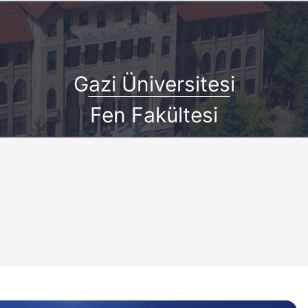
G
azi Üniversites
i
Fen Fakültesi