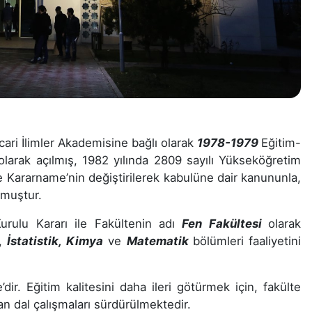
icari İlimler Akademisine bağlı olarak
1978-1979
Eğitim-
 olarak açılmış, 1982 yılında 2809 sayılı Yükseköğretim
 Kararname’nin değiştirilerek kabulüne dair kanununla,
lmuştur.
urulu Kararı ile Fakültenin adı
Fen Fakültesi
olarak
,
İstatistik,
Kimya
ve
M
atematik
bölümleri faaliyetini
’dir. Eğitim kalitesini daha ileri götürmek için, fakülte
n dal çalışmaları sürdürülmektedir.