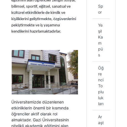
eğitimini alan öğrenciler zengin sosyal,
Sp
bilimsel, sportif, eğitsel, sanatsal ve
or
kültürel etkinliklerle de kimlik ve
kişiliklerini geliştirmekte, özgüvenlerini
Ye
pekiştirmekte ve iş yaşamına
şil
kendilerini hazırlamaktadırlar.
Ka
m
pü
s
Öğ
re
nci
To
plu
luk
Üniversitemizde düzenlenen
ları
etkinliklerin önemli bir kısmında
öğrenciler aktif olarak rol
Ar
almaktadır. Gazi Üniversitesinin
aşt
nitelikli akademik eğitimini alan