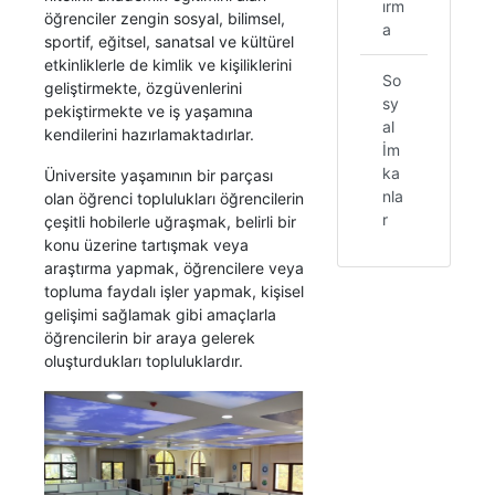
ırm
öğrenciler zengin sosyal, bilimsel,
a
sportif, eğitsel, sanatsal ve kültürel
etkinliklerle de kimlik ve kişiliklerini
So
geliştirmekte, özgüvenlerini
sy
pekiştirmekte ve iş yaşamına
al
kendilerini hazırlamaktadırlar.
İm
ka
Üniversite yaşamının bir parçası
nla
olan öğrenci toplulukları öğrencilerin
r
çeşitli hobilerle uğraşmak, belirli bir
konu üzerine tartışmak veya
araştırma yapmak, öğrencilere veya
topluma faydalı işler yapmak, kişisel
gelişimi sağlamak gibi amaçlarla
öğrencilerin bir araya gelerek
oluşturdukları topluluklardır.